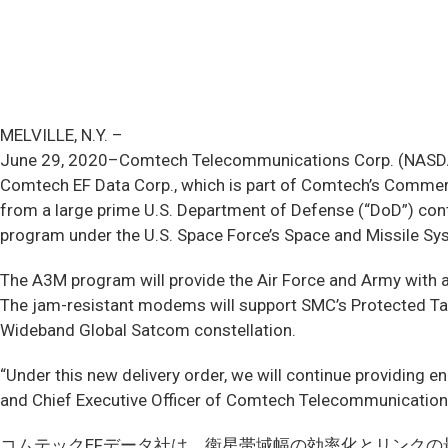
MELVILLE, N.Y. –
June 29, 2020–Comtech Telecommunications Corp. (NASDAQ: 
Comtech EF Data Corp., which is part of Comtech’s Commerci
from a large prime U.S. Department of Defense (“DoD”) contr
program under the U.S. Space Force’s Space and Missile Sys
The A3M program will provide the Air Force and Army with a
The jam-resistant modems will support SMC’s Protected Tact
Wideband Global Satcom constellation.
“Under this new delivery order, we will continue providing
and Chief Executive Officer of Comtech Telecommunication
コムテックEFデータ社は、衛星帯域幅の効率化とリンク