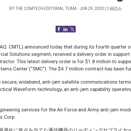
BY THE COMTECH EDITORIAL TEAM -
JUN 29, 2020
|
2
細読み
CMTL) announced today that during its fourth quarter of f
al Solutions segment, received a delivery order in support 
actor. This latest delivery order is for $1.8 million to sup
tems Center (“SMC”). The $4.7 million contract has been fun
 secure, wideband, anti-jam satellite communications termi
ical Waveform technology, an anti-jam capability operating
 engineering services for the Air Force and Army anti-jam m
s Corp.
の最適化に焦点を当てた通信機器のリーディングサプライヤ