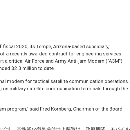
iscal 2020, its Tempe, Arizona-based subsidiary,
of a recently awarded contract for engineering services
port a critical Air Force and Army Anti-jam Modem (“A3M”)
ded $2.3 million to date.
nal modem for tactical satellite communication operations.
 on military satellite communication terminals through the
odem program,” said Fred Kornberg, Chairman of the Board
ーです。高性能な衛星通信地上装置は、政府機関、モバイル