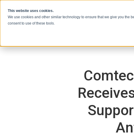
本文へスキップ
This website uses cookies.
We use cookies and other similar technology to ensure that we give you the be
consent to use of these tools.
Comtec
Receives
Support
An