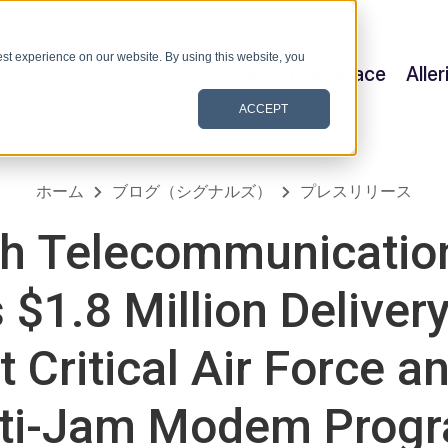
st experience on our website. By using this website, you
Satellite & Space
Alle
ACCEPT
ホーム
ブログ（シグナルズ）
プレスリリース
h Telecommunication
 $1.8 Million Delivery
 Critical Air Force 
ti-Jam Modem Prog