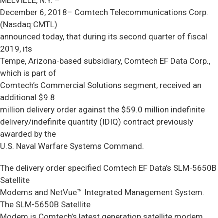
MELVILLE, N.Y. –
December 6, 2018– Comtech Telecommunications Corp.
(Nasdaq:CMTL)
announced today, that during its second quarter of fiscal
2019, its
Tempe, Arizona-based subsidiary, Comtech EF Data Corp.,
which is part of
Comtech’s Commercial Solutions segment, received an
additional $9.8
million delivery order against the $59.0 million indefinite
delivery/indefinite quantity (IDIQ) contract previously
awarded by the
U.S. Naval Warfare Systems Command.
The delivery order specified Comtech EF Data’s SLM-5650B
Satellite
Modems and NetVue™ Integrated Management System.
The SLM-5650B Satellite
Modem is Comtech’s latest generation satellite modem