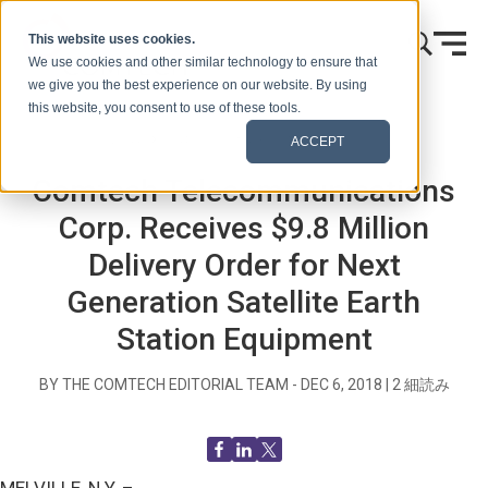
本文へスキップ
This website uses cookies.
We use cookies and other similar technology to ensure that
we give you the best experience on our website. By using
this website, you consent to use of these tools.
ホーム
ブログ（シグナルズ）
プレスリリース
ACCEPT
Comtech Telecommunications
Corp. Receives $9.8 Million
Delivery Order for Next
Generation Satellite Earth
Station Equipment
BY THE COMTECH EDITORIAL TEAM -
DEC 6, 2018
|
2
細読み