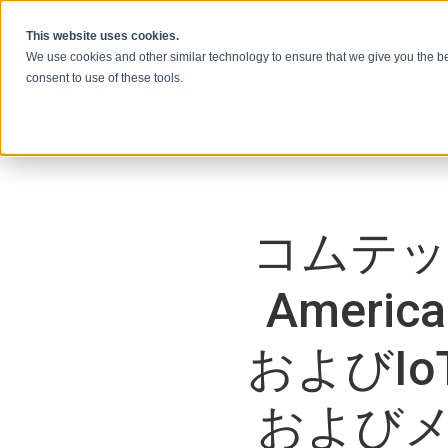
本文へスキップ
This website uses cookies.
We use cookies and other similar technology to ensure that we give you the be
consent to use of these tools.
コムテック、
Ameri
およびI
および