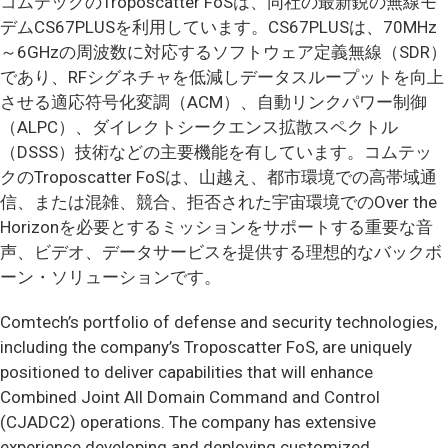
コムテックのTroposcatter FoSは、同社の最新鋭の無線モ
デムCS67PLUSを利用しています。CS67PLUSは、70MHz
～6GHzの周波数に対応するソフトウェア定義無線（SDR）
であり、RFシグネチャを低減しデータスループットを向上
させる適応符号化変調（ACM）、自動リンクパワー制御
（ALPC）、ダイレクトシークエンス拡散スペクトル
（DSSS）技術などの主要機能を有しています。コムテッ
クのTroposcatter FoSは、山越え、都市環境での高帯域通
信、または混雑、競合、拒否された宇宙環境でのOver the
Horizonを必要とするミッションをサポートする重要な音
声、ビデオ、データサービスを提供する理想的なバックボ
ーン・ソリューションです。
Comtech’s portfolio of defense and security technologies,
including the company’s Troposcatter FoS, are uniquely
positioned to deliver capabilities that will enhance
Combined Joint All Domain Command and Control
(CJADC2) operations. The company has extensive
experience developing and deploying customized,