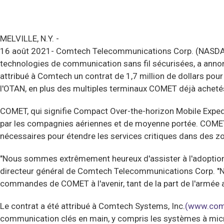
MELVILLE, N.Y. -
16 août 2021-
Comtech Telecommunications Corp. (NASDAQ :
technologies de communication sans fil sécurisées, a annonc
attribué à Comtech un contrat de 1,7 million de dollars pou
l'OTAN, en plus des multiples terminaux COMET déjà achet
COMET, qui signifie Compact Over-the-horizon Mobile Expedi
par les compagnies aériennes et de moyenne portée. COMET
nécessaires pour étendre les services critiques dans des zon
"Nous sommes extrêmement heureux d'assister à l'adoption d
directeur général de Comtech Telecommunications Corp. "
commandes de COMET à l'avenir, tant de la part de l'armée a
Le contrat a été attribué à Comtech Systems, Inc.
(www.com
communication clés en main, y compris les systèmes à micro-