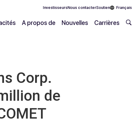
Investisseurs
Nous contacter
Soutien
Français
cités
A propos de
Nouvelles
Carrières
s Corp.
million de
x COMET