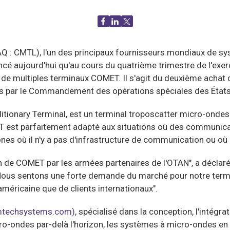
 CMTL), l'un des principaux fournisseurs mondiaux de sys
é aujourd'hui qu'au cours du quatrième trimestre de l'exerc
r de multiples terminaux COMET. Il s'agit du deuxième achat
és par le Commandement des opérations spéciales des État
tionary Terminal, est un terminal troposcatter micro-ondes 
 est parfaitement adapté aux situations où des communicat
es où il n'y a pas d'infrastructure de communication ou où l'
e COMET par les armées partenaires de l'OTAN", a déclaré F
Nous sentons une forte demande du marché pour notre term
méricaine que de clients internationaux".
techsystems.com)
, spécialisé dans la conception, l'intégra
ondes par-delà l'horizon, les systèmes à micro-ondes en visi