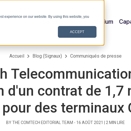
st experience on our website. By using this website, you
Satellite & Space
Allerium
Capa
ACCEPT
Accueil
Blog (Signaux)
Communiqués de presse
h Telecommunication
 d'un contrat de 1,7 
s pour des terminau
BY THE COMTECH EDITORIAL TEAM -
16 AOÛT 2021
|
2
MIN LIRE