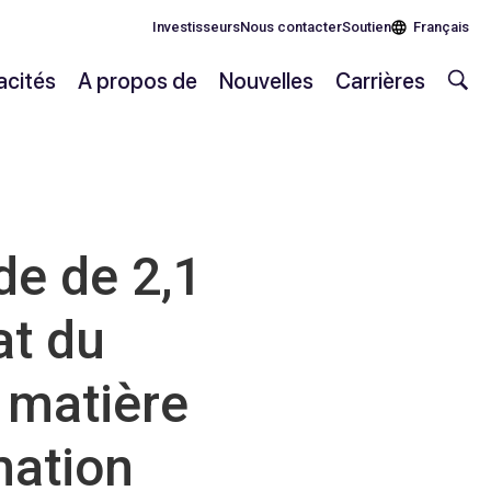
Investisseurs
Nous contacter
Soutien
Français
cités
A propos de
Nouvelles
Carrières
e de 2,1
at du
 matière
mation