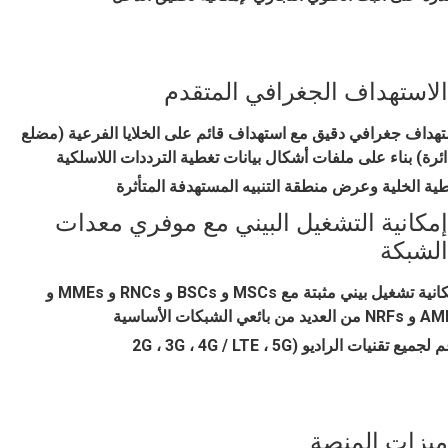
الاستهداف الجغرافي المتقدم
هداف جغرافي دقيق مع استهداف قائم على الخلايا الفرعية (مضلع
ائرة) بناء على ملفات أشكال بيانات تغطية الترددات اللاسلكية
ية الخلية وعرض منطقة التنبيه المستهدفة المتأثرة
إمكانية التشغيل البيني مع موفري معدات
الشبكة
إمكانية تشغيل بيني مثبتة مع MSCs و BSCs و RNCs و MMEs و
عديد من بائعي الشبكات الأساسية
جميع تقنيات الراديو (2G ، 3G ، 4G / LTE ، 5G
ميزات المنصة