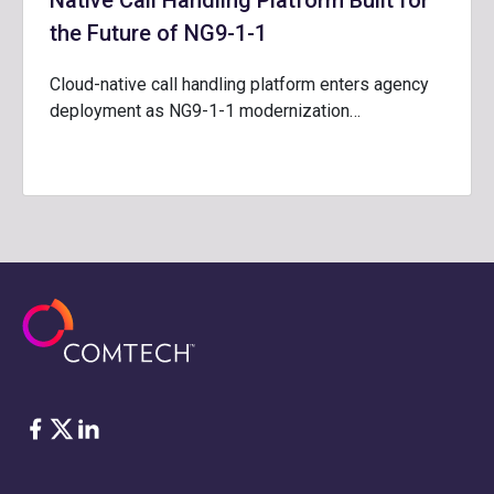
Native Call Handling Platform Built for
the Future of NG9-1-1
Cloud-native call handling platform enters agency
deployment as NG9-1-1 modernization…
脸书
Twitter
ǞǞǞ