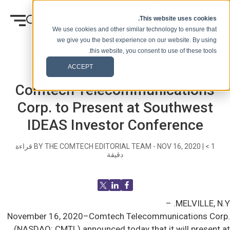
انتقل إلى المحتوى
This website uses cookies.
We use cookies and other similar technology to ensure that
we give you the best experience on our website. By using
this website, you consent to use of these tools.
وطن
المدونة (الإشارات)
الصحفيه
ACCEPT
Comtech Telecommunications
Corp. to Present at Southwest
IDEAS Investor Conference
< 1
|
NOV 16, 2020
BY THE COMTECH EDITORIAL TEAM -
قراءة
دقيقة
MELVILLE, N.Y. –
November 16, 2020–Comtech Telecommunications Corp.
(NASDAQ: CMTL) announced today that it will present at