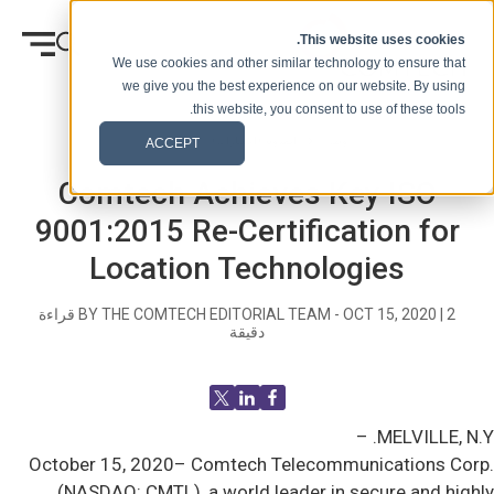
انتقل إلى المحتوى
This website uses cookies.
We use cookies and other similar technology to ensure that
we give you the best experience on our website. By using
this website, you consent to use of these tools.
وطن
المدونة (الإشارات)
الصحفيه
ACCEPT
Comtech Achieves Key ISO
9001:2015 Re-Certification for
Location Technologies
2
|
OCT 15, 2020
BY THE COMTECH EDITORIAL TEAM -
قراءة
دقيقة
MELVILLE, N.Y. –
October 15, 2020– Comtech Telecommunications Corp.
(NASDAQ: CMTL), a world leader in secure and highly