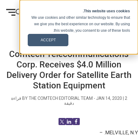
انتقل إلى المحتوى
This website uses cookies.
We use cookies and other similar technology to ensure that
we give you the best experience on our website. By using
this website, you consent to use of these tools.
وطن
المدونة (الإشارات)
الصحفيه
ACCEPT
Comtech Telecommunications
Corp. Receives $4.0 Million
Delivery Order for Satellite Earth
Station Equipment
2
|
JAN 14, 2020
BY THE COMTECH EDITORIAL TEAM -
قراءة
دقيقة
MELVILLE, N.Y. –