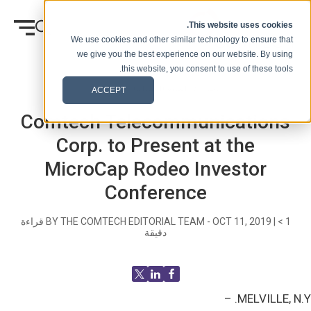
انتقل إلى المحتوى
This website uses cookies.
We use cookies and other similar technology to ensure that
we give you the best experience on our website. By using
this website, you consent to use of these tools.
وطن
المدونة (الإشارات)
الصحفيه
ACCEPT
Comtech Telecommunications
Corp. to Present at the
MicroCap Rodeo Investor
Conference
< 1
|
OCT 11, 2019
BY THE COMTECH EDITORIAL TEAM -
قراءة
دقيقة
MELVILLE, N.Y. –