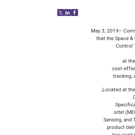
May 3, 2019– Comt
that the Space 
Control 
at th
cost-effec
tracking,
Located at th
Specific
orbit (ME
Sensing, and 
product deli
low-cost r