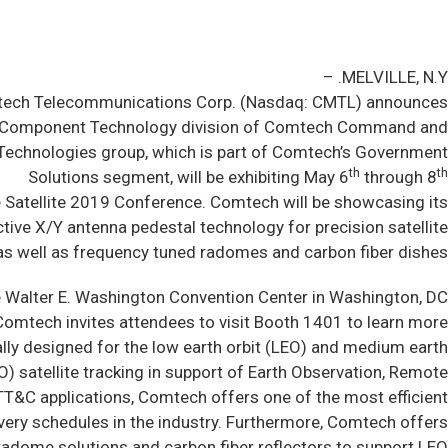
MELVILLE, N.Y. –
ech Telecommunications Corp. (Nasdaq: CMTL) announces
& Component Technology division of Comtech Command and
Technologies group, which is part of Comtech’s Government
th
th
Solutions segment, will be exhibiting May 6
through 8
e Satellite 2019 Conference. Comtech will be showcasing its
tive X/Y antenna pedestal technology for precision satellite
 as well as frequency tuned radomes and carbon fiber dishes.
e Walter E. Washington Convention Center in Washington, DC,
Comtech invites attendees to visit Booth 1401 to learn more.
ally designed for the low earth orbit (LEO) and medium earth
O) satellite tracking in support of Earth Observation, Remote
TT&C applications, Comtech offers one of the most efficient
very schedules in the industry. Furthermore, Comtech offers
adome solutions and carbon fiber reflectors to support LEO,