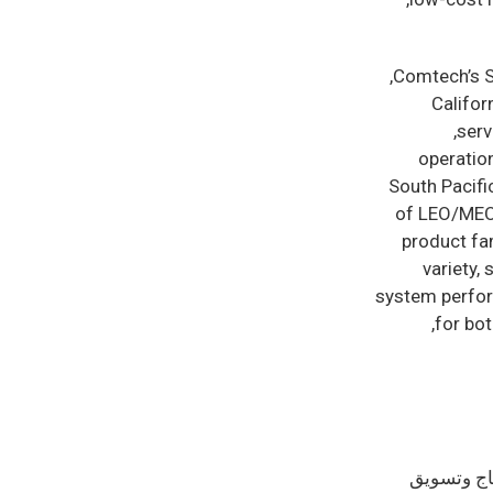
Comtech’s S
Califor
serv
operatio
South Pacifi
of LEO/MEO 
product fa
variety,
system perfor
for bot