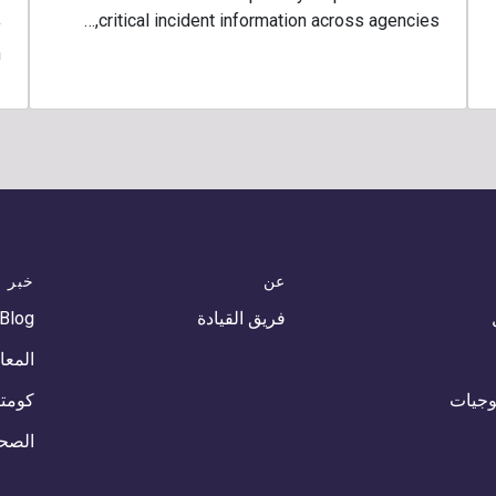
critical incident information across agencies,…
y
…
عن
خبر
فريق القيادة
 Blog
المعا
لوجيات
كومتي
الصح