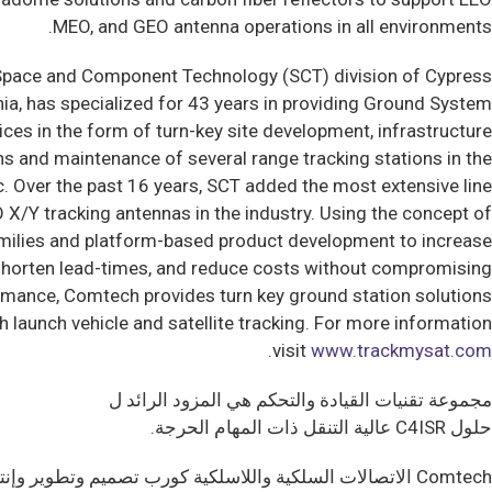
MEO, and GEO antenna operations in all environments.
pace and Component Technology (SCT) division of Cypress,
nia, has specialized for 43 years in providing Ground System
ices in the form of turn-key site development, infrastructure,
ns and maintenance of several range tracking stations in the
c. Over the past 16 years, SCT added the most extensive line
X/Y tracking antennas in the industry. Using the concept of
milies and platform-based product development to increase
 shorten lead-times, and reduce costs without compromising
mance, Comtech provides turn key ground station solutions
h launch vehicle and satellite tracking. For more information,
.
visit
www.trackmysat.com
مجموعة تقنيات القيادة والتحكم هي المزود الرائد ل
حلول C4ISR عالية التنقل ذات المهام الحرجة.
Comtech الاتصالات السلكية واللاسلكية كورب تصميم وتطوير وإنتاج وتسويق