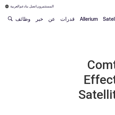
المستثمرون
اتصل بنا
دعم
العربية‏
Satel
Allerium
قدرات
عن
خبر
وظائف
Comt
Effec
Satelli