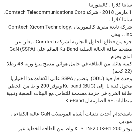
سانتا كلارا ، كاليفورنيا -
1 مارس 2018 - شركة Comtech Telecommunications Corp.
سانتا كلارا ،
شركة تابعة مقرها كاليفورنيا ، Comtech Xicom Technology،
Inc. ، وهي
جزء من قطاع الحلول التجارية لشركة Comtech ، يعلن عن
مضخم طاقة الحالة الصلبة Ku-Band القائم على GaN (SSPA)
الذي يحزم
كمية هائلة من الطاقة في حامل هوائي مدمج يبلغ وزنه 48 رطلا
(22 كجم)
وحدة خارجية (ODU). يتضمن SSPA عالي الكفاءة هذا اختياريا
محول كتلة L- إلى Ku-band (BUC) ويوفر 200 واط من الخطي
طاقة الخرج في حزمة مصممة للتعامل مع البيئات الصعبة وتلبية
متطلبات RF الصارمة ل Ku-Band .
باستخدام أحدث تقنيات أشباه الموصلات GaN عالية الكفاءة ،
موديل
يوفر XTSLIN-200K-B1 200 واط من الطاقة الخطية عبر