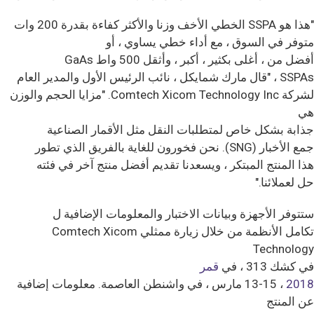
"هذا هو SSPA الخطي الأخف وزنا والأكثر كفاءة بقدرة 200 وات
متوفر في السوق ، مع أداء خطي يساوي ، أو
أفضل من ، أغلى بكثير ، أكبر ، وأثقل 500 واط GaAs
SSPAs ، "قال مارك شمايكل ، نائب الرئيس الأول والمدير العام
لشركة Comtech Xicom Technology Inc. "مزايا الحجم والوزن
هي
جذابة بشكل خاص لمتطلبات النقل مثل الأقمار الصناعية
جمع الأخبار (SNG). نحن فخورون للغاية بالفريق الذي تطور
هذا المنتج المبتكر ، ويسعدنا تقديم أفضل منتج آخر في فئته
حل لعملائنا."
ستتوفر الأجهزة وبيانات الاختبار والمعلومات الإضافية ل
تكامل الأنظمة من خلال زيارة ممثلي Comtech Xicom
Technology
في كشك 313 ، في
قمر
2018
، 13-15 مارس ، في واشنطن العاصمة. معلومات إضافية
عن المنتج