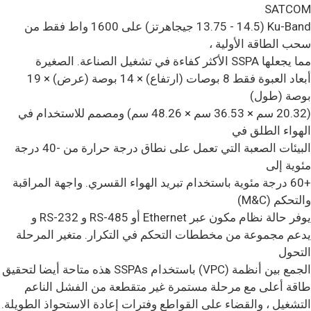
SATCOM
Ku-Band (13.75 - 14.5 جيجاهرتز) على 1600 واط فقط من
سحب الطاقة الأولية ،
مما يجعلها SSPA الأكثر كفاءة في تشغيل الصناعة. الصغيرة
أبعاد العبوة فقط 8 بوصات (ارتفاع) × 14 بوصة (عرض) × 19
بوصة (طول)
(20.32 سم × 36.53 سم × 48.26 سم) ومصمم للاستخدام في
الهواء الطلق في
البيئات الصعبة التي تعمل على نطاق درجة حرارة من -40 درجة
مئوية إلى
+60 درجة مئوية باستخدام تبريد الهواء القسري. واجهة المراقبة
والتحكم (M&C)
يوفر حالة نظام مكون عبر Ethernet أو RS-485 و RS-232 و
يدعم مجموعة من مخططات التحكم في التكرار. متغير المرحلة
التحول
الجمع بين أنظمة (VPC) باستخدام SSPAs هذه متاحة أيضا لتحقيق
طاقة أعلى مع مرحلة مستمرة غير متقطعة من الفشل الناعم
التشغيل ، والقضاء على القواطع وفترات إعادة الاستحواذ الطويلة.